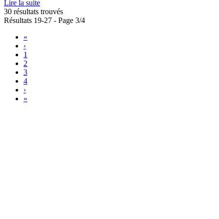
Lire la suite
30 résultats trouvés
Résultats 19-27 - Page 3/4
«
‹
1
2
3
4
›
»