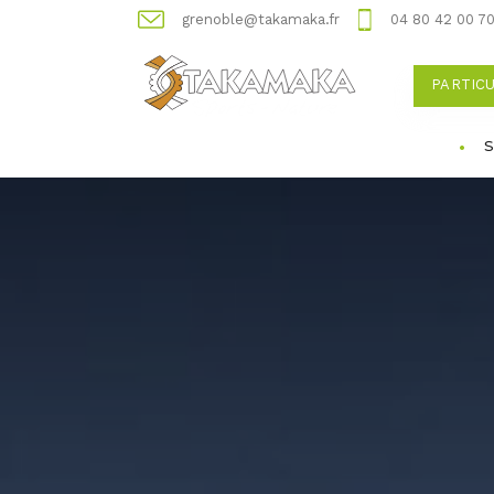
grenoble@takamaka.fr
04 80 42 00 7
PARTIC
S