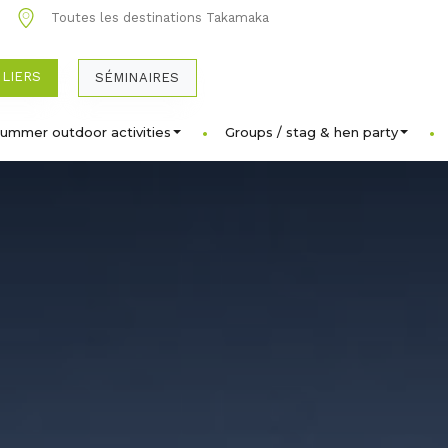
0
Toutes les destinations Takamaka
ULIERS
SÉMINAIRES
ummer outdoor activities
Groups / stag & hen party