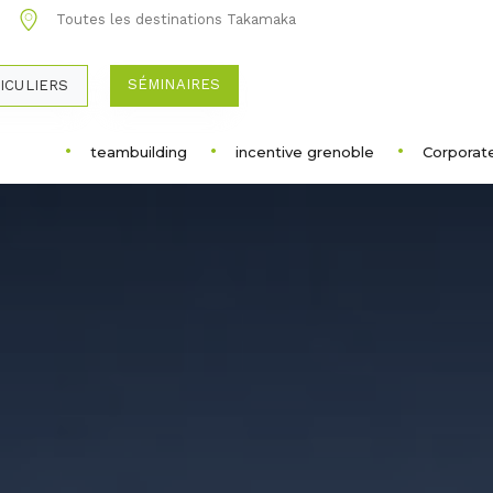
0
Toutes les destinations Takamaka
SÉMINAIRES
ICULIERS
teambuilding
incentive grenoble
Corporat