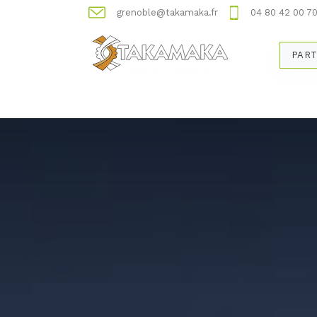
grenoble@takamaka.fr
04 80 42 00 7
PART