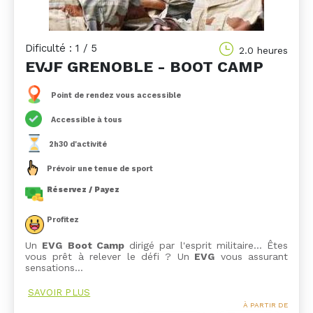
Dificulté : 1 / 5
2.0 heures
EVJF GRENOBLE - BOOT CAMP
Point de rendez vous accessible
Accessible à tous
2h30 d'activité
Prévoir une tenue de sport
Réservez / Payez
Profitez
Un
EVG
Boot Camp
dirigé par l'esprit militaire... Êtes
vous prêt à relever le défi ? Un
EVG
vous assurant
sensations…
SAVOIR PLUS
À PARTIR DE