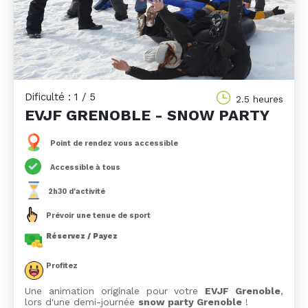
Dificulté : 1 / 5
2.5 heures
EVJF GRENOBLE - SNOW PARTY
Point de rendez vous accessible
Accessible à tous
2h30 d'activité
Prévoir une tenue de sport
Réservez / Payez
Profitez
Une animation originale pour votre
EVJF Grenoble
,
lors d'une demi-journée
snow party Grenoble
!