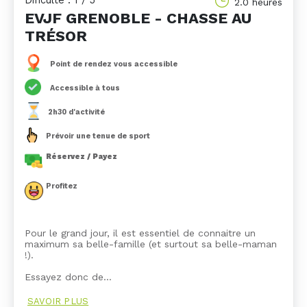
Dificulté : 1 / 5
2.0 heures
EVJF GRENOBLE - CHASSE AU
TRÉSOR
Point de rendez vous accessible
Accessible à tous
2h30 d'activité
Prévoir une tenue de sport
Réservez / Payez
Profitez
Pour le grand jour, il est essentiel de connaitre un
maximum sa belle-famille (et surtout sa belle-maman
!).
Essayez donc de…
SAVOIR PLUS