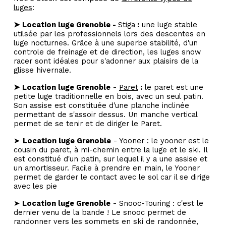
luges
:
➤
Location luge Grenoble -
Stiga
:
une luge stable
utilsée par les professionnels lors des descentes en
luge nocturnes. Grâce à une superbe stabilité, d'un
controle de freinage et de direction, les luges snow
racer sont idéales pour s'adonner aux plaisirs de la
glisse hivernale.
➤
Location luge Grenoble
-
Paret
:
le paret est une
petite luge traditionnelle en bois, avec un seul patin.
Son assise est constituée d'une planche inclinée
permettant de s'assoir dessus. Un manche vertical
permet de se tenir et de diriger le Paret.
➤
Location luge Grenoble
- Yooner : le yooner est le
cousin du paret, à mi-chemin entre la luge et le ski. Il
est constitué d'un patin, sur lequel il y a une assise et
un amortisseur. Facile à prendre en main, le Yooner
permet de garder le contact avec le sol car il se dirige
avec les pie
➤
Location luge Grenoble
- Snooc-Touring : c'est le
dernier venu de la bande ! Le snooc permet de
randonner vers les sommets en ski de randonnée,