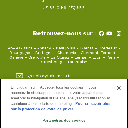
JE REJOINS L'ÉQUIPE
Retrouvez-nous sur :
Aix-les-Bains
-
Annecy
-
Beaujolais
-
Biarritz
-
Bordeaux
-
Bourgogne
-
Bretagne
-
Chamonix
-
Clermont-Ferrand
-
Genève
-
Grenoble
-
La Clusaz
-
Léman
-
Lyon
-
Paris
-
Strasbourg
-
Tarentaise
grenoble@takamaka.fr
04 80 42 00 70
En cliquant sur « Accepter tous les cookies », vous
acceptez le stockage de cookies sur votre appareil pour
1 quai de créqui 38000 GRENOBLE
améliorer la navigation sur le site, analyser son utilisation et
contribuer à nos efforts de marketing.
Pour en savoir plus
sur la protection de votre vie privée
Site classique
-
Mon compte
-
Informations pratiques
-
Conditions générales de vente
-
Newsletter
-
Mentions
Paramètres des cookies
légales
-
Données personnelles