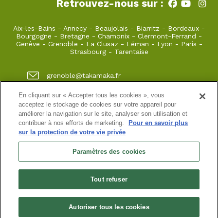
Retrouvez-nous sur :
Aix-les-Bains
-
Annecy
-
Beaujolais
-
Biarritz
-
Bordeaux
-
Bourgogne
-
Bretagne
-
Chamonix
-
Clermont-Ferrand
-
Genève
-
Grenoble
-
La Clusaz
-
Léman
-
Lyon
-
Paris
-
Strasbourg
-
Tarentaise
grenoble@takamaka.fr
04 80 42 00 70
En cliquant sur « Accepter tous les cookies », vous
acceptez le stockage de cookies sur votre appareil pour
1 quai de créqui 38000 GRENOBLE
améliorer la navigation sur le site, analyser son utilisation et
contribuer à nos efforts de marketing.
Pour en savoir plus
sur la protection de votre vie privée
Site classique
-
Mon compte
-
Informations pratiques
-
Conditions générales de vente
-
Newsletter
-
Mentions
Paramètres des cookies
légales
-
Données personnelles
SASU au capital de 5000 ¤
Tout refuser
N° de SIRET : 925 251 613 immatriculée au RCS de Grenoble
N° de TVA intracommunautaire : FR38 925 251 613
Habilitation n° HA.074.96.0039 | Agrément N° ET730501093 | RC
professionnelle : Azzuro Assurances 114 912 039 et 115 403 698
Autoriser tous les cookies