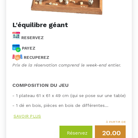
L'équilibre géant
RESERVEZ
PAYEZ
RECUPEREZ
Prix de la réservation comprend le week-end entier.
COMPOSITION DU JEU
- 1 plateau 61 x 61 x 49 cm (qui se pose sur une table)
- 1 dé en bois, pièces en bois de différentes…
SAVOIR PLUS
À PARTIR DE
20.00
Réservez