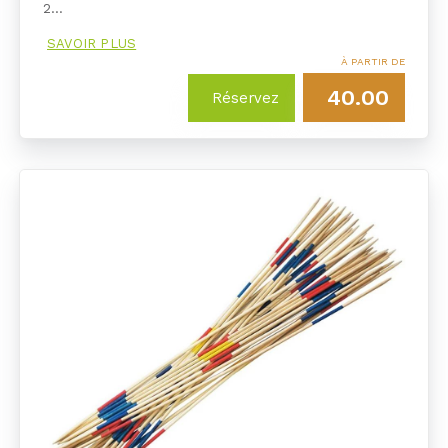
2…
SAVOIR PLUS
À PARTIR DE
40.00
Réservez