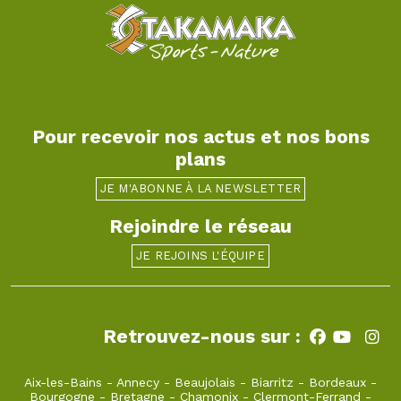
Pour recevoir nos actus et nos bons
plans
JE M'ABONNE À LA NEWSLETTER
Rejoindre le réseau
JE REJOINS L'ÉQUIPE
Retrouvez-nous sur :
Aix-les-Bains
-
Annecy
-
Beaujolais
-
Biarritz
-
Bordeaux
-
Bourgogne
-
Bretagne
-
Chamonix
-
Clermont-Ferrand
-