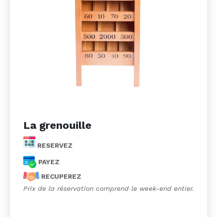
La grenouille
RESERVEZ
PAYEZ
RECUPEREZ
Prix de la réservation comprend le week-end entier.