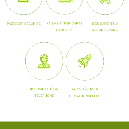
PAIEMENT PAR CARTE
PAIEMENT SÉCURISÉ
DES EXPERTS À
BANCAIRE
VOTRE SERVICE
DISPONIBILITÉ PAR
ACTIVITÉS 100%
TÉLÉPHONE
SENSATIONNELLES