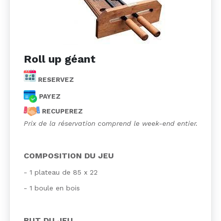
Roll up géant
RESERVEZ
PAYEZ
RECUPEREZ
Prix de la réservation comprend le week-end entier.
COMPOSITION DU JEU
- 1 plateau de 85 x 22
- 1 boule en bois
BUT DU JEU