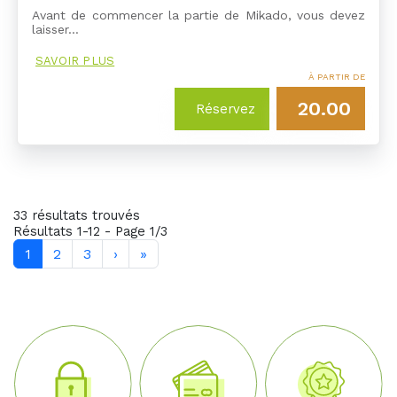
Avant de commencer la partie de Mikado, vous devez
laisser…
SAVOIR PLUS
À PARTIR DE
20.00
Réservez
33 résultats trouvés
Résultats 1-12 - Page 1/3
1
2
3
›
»