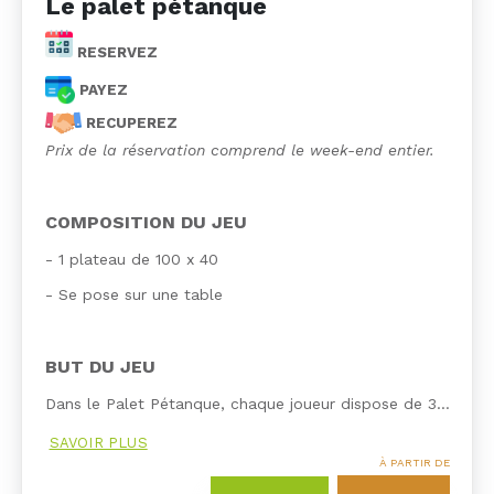
Le palet pétanque
RESERVEZ
PAYEZ
RECUPEREZ
Prix de la réservation comprend le week-end entier.
COMPOSITION DU JEU
- 1 plateau de 100 x 40
- Se pose sur une table
BUT DU JEU
Dans le Palet Pétanque, chaque joueur dispose de 3…
SAVOIR PLUS
À PARTIR DE