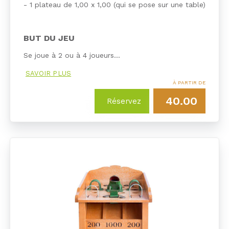
- 1 plateau de 1,00 x 1,00 (qui se pose sur une table)
BUT DU JEU
Se joue à 2 ou à 4 joueurs…
SAVOIR PLUS
À PARTIR DE
40.00
Réservez