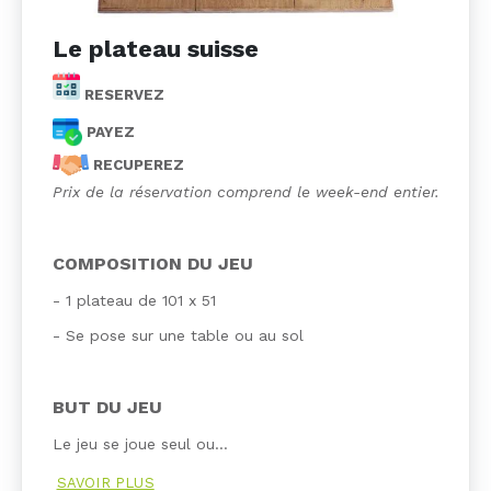
Le plateau suisse
RESERVEZ
PAYEZ
RECUPEREZ
Prix de la réservation comprend le week-end entier.
COMPOSITION DU JEU
- 1 plateau de 101 x 51
- Se pose sur une table ou au sol
BUT DU JEU
Le jeu se joue seul ou…
SAVOIR PLUS