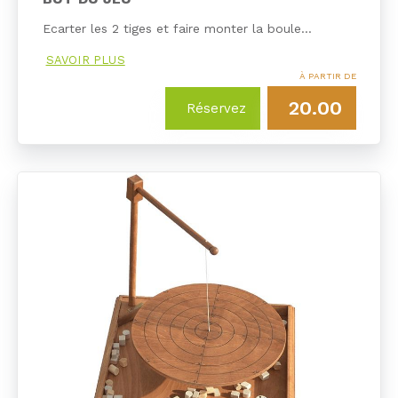
Ecarter les 2 tiges et faire monter la boule…
SAVOIR PLUS
À PARTIR DE
20.00
Réservez