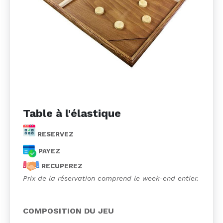
Table à l'élastique
RESERVEZ
PAYEZ
RECUPEREZ
Prix de la réservation comprend le week-end entier.
COMPOSITION DU JEU