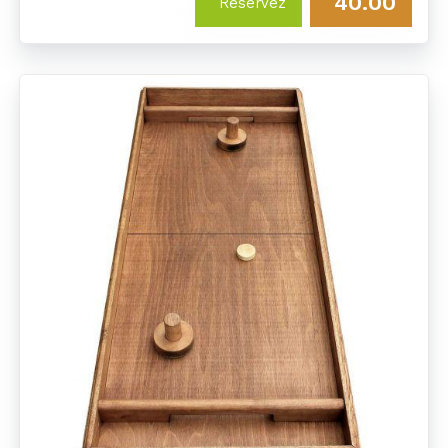
40.00
Réservez