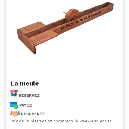
La meule
RESERVEZ
PAYEZ
RECUPEREZ
Prix de la réservation comprend le week-end entier.