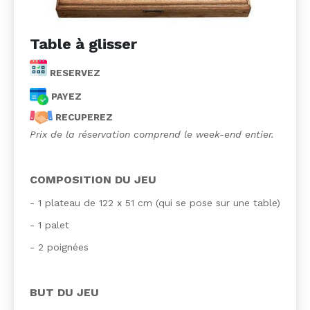
Table à glisser
RESERVEZ
PAYEZ
RECUPEREZ
Prix de la réservation comprend le week-end entier.
COMPOSITION DU JEU
- 1 plateau de 122 x 51 cm (qui se pose sur une table)
- 1 palet
- 2 poignées
BUT DU JEU