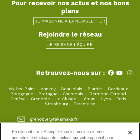
Pour recevoir nos actus et nos bons
plans
JE M'ABONNE À LA NEWSLETTER
Rejoindre le réseau
JE REJOINS L'ÉQUIPE
Retrouvez-nous sur :
Aix-les-Bains
-
Annecy
-
Beaujolais
-
Biarritz
-
Bordeaux
-
Bourgogne
-
Bretagne
-
Chamonix
-
Clermont-Ferrand
-
Genève
-
Grenoble
-
La Clusaz
-
Léman
-
Lyon
-
Paris
-
Strasbourg
-
Tarentaise
grenoble@takamaka.fr
04 80 42 00 70
En cliquant sur « Accepter tous les cookies », vous
acceptez le stockage de cookies sur votre appareil pour
1 quai de créqui 38000 GRENOBLE