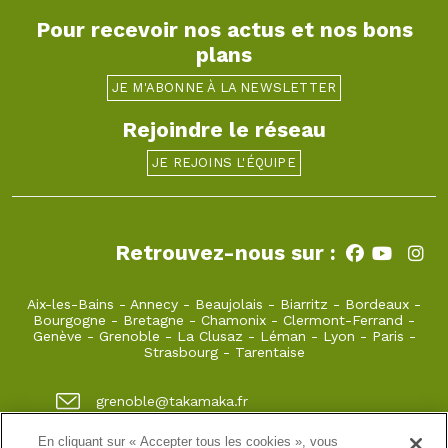
Pour recevoir nos actus et nos bons
plans
JE M'ABONNE À LA NEWSLETTER
Rejoindre le réseau
JE REJOINS L'ÉQUIPE
Retrouvez-nous sur :
Aix-les-Bains
-
Annecy
-
Beaujolais
-
Biarritz
-
Bordeaux
-
Bourgogne
-
Bretagne
-
Chamonix
-
Clermont-Ferrand
-
Genève
-
Grenoble
-
La Clusaz
-
Léman
-
Lyon
-
Paris
-
Strasbourg
-
Tarentaise
grenoble@takamaka.fr
04 80 42 00 70
En cliquant sur « Accepter tous les cookies », vous