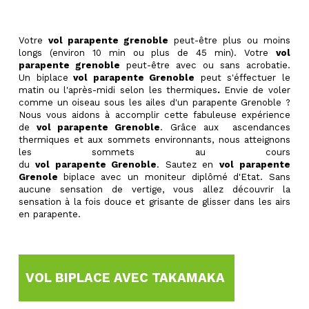
Votre
vol parapente grenoble
peut-être plus ou moins
longs (environ 10 min ou plus de 45 min). Votre
vol
parapente grenoble
peut-être avec ou sans acrobatie.
Un biplace
vol parapente Grenoble
peut s'éffectuer le
matin
ou l'après-midi selon les thermiques
.
Envie de voler
comme un oiseau sous les ailes d'un parapente Grenoble ?
Nous vous aidons à accomplir cette fabuleuse expérience
de
vol parapente Grenoble
. Grâce aux ascendances
thermiques et aux sommets environnants, nous atteignons
les sommets au cours
du
vol
parapente Grenoble
. Sautez en
vol
parapente
Grenole
biplace avec un moniteur diplômé d'Etat. Sans
aucune sensation de vertige, vous allez découvrir la
sensation à la fois douce et grisante de glisser dans les airs
en parapente.
VOL BIPLACE AVEC TAKAMAKA