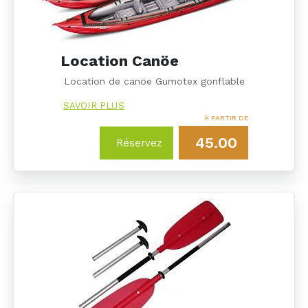
Location Canöe
Location de canöe Gumotex gonflable
SAVOIR PLUS
À PARTIR DE
45.00
Réservez