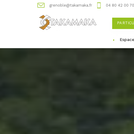
grenoble@takamaka.fr
04 80 42 00 7
PARTIC
Espace