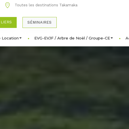
0
Toutes les destinations Takamaka
ULIERS
SÉMINAIRES
 Location
EVG-EVJF / Arbre de Noël / Groupe-CE
A