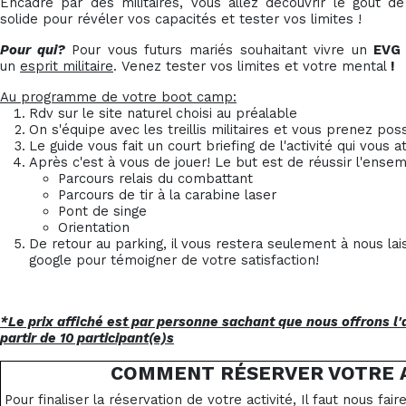
Encadré par des militaires, vous allez découvrir le goût de 
solide pour révéler vos capacités et tester vos limites !
Pour qui?
Pour vous futurs mariés souhaitant vivre un
EVG
un
esprit militaire
. Venez tester vos limites et votre mental
!
Au programme de votre boot camp:
Rdv sur le site naturel choisi au préalable
On s'équipe avec les treillis militaires et vous prenez po
Le guide vous fait un court briefing de l'activité qui vous a
Après c'est à vous de jouer! Le but est de réussir l'ense
Parcours relais du combattant
Parcours de tir à la carabine laser
Pont de singe
Orientation
De retour au parking, il vous restera seulement à nous l
google pour témoigner de votre satisfaction!
*Le prix affiché est par personne sachant que nous offrons l'a
partir de 10 participant(e)s
COMMENT RÉSERVER VOTRE A
Pour finaliser la réservation de votre activité, Il faut nous fai