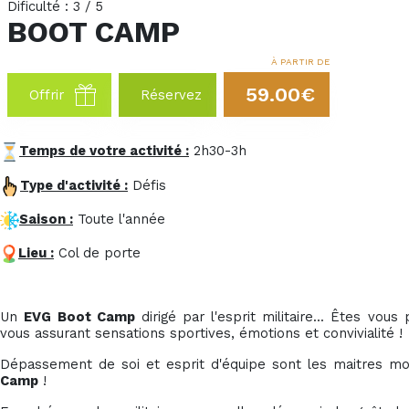
Dificulté : 3 / 5
BOOT CAMP
À PARTIR DE
59.00€
Offrir
Réservez
Temps de votre activité :
2h30-3h
Type d'activité :
Défis
Saison :
Toute l'année
Lieu :
Col de porte
Un
EVG
Boot Camp
dirigé par l'esprit militaire... Êtes vous
vous assurant sensations sportives, émotions et convivialité !
Dépassement de soi et esprit d'équipe sont les maitres m
Camp
!