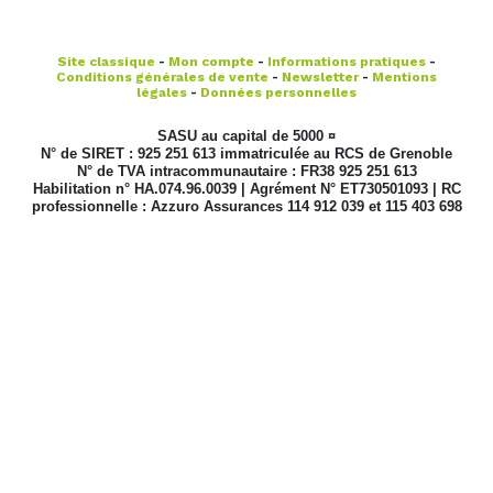
Site classique
-
Mon compte
-
Informations pratiques
-
Conditions générales de vente
-
Newsletter
-
Mentions
légales
-
Données personnelles
SASU au capital de 5000 ¤
N° de SIRET : 925 251 613 immatriculée au RCS de Grenoble
N° de TVA intracommunautaire : FR38 925 251 613
Habilitation n° HA.074.96.0039 | Agrément N° ET730501093 | RC
professionnelle : Azzuro Assurances 114 912 039 et 115 403 698