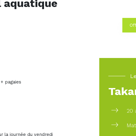
l aquatique
Off
Le
 + pagaies
Taka
20 
Mat
r la journée du vendredi