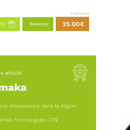
À PARTIR DE
25.00€
rir
Réservez
s atouts
maka
ans d’experience dans la région
ériels homologués CEN