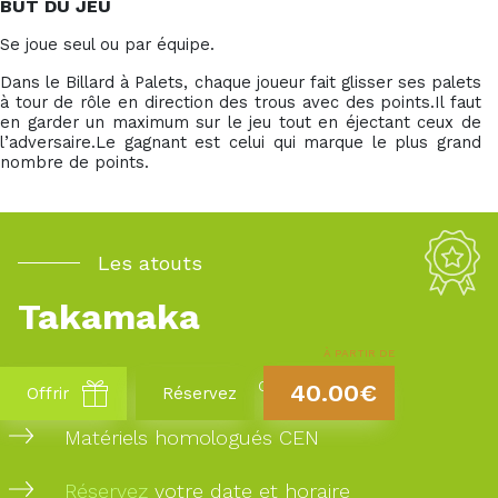
BUT DU JEU
Se joue seul ou par équipe.
Dans le Billard à Palets, chaque joueur fait glisser ses palets
à tour de rôle en direction des trous avec des points.Il faut
en garder un maximum sur le jeu tout en éjectant ceux de
l’adversaire.Le gagnant est celui qui marque le plus grand
nombre de points.
Les atouts
Takamaka
À PARTIR DE
20 ans d’experience dans la région
40.00€
Offrir
Réservez
Matériels homologués CEN
Réservez
votre date et horaire