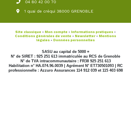
04 80 42 00 70
1 quai de créqui 38000 GRENOBLE
Site classique
-
Mon compte
-
Informations pratiques
-
Conditions générales de vente
-
Newsletter
-
Mentions
légales
-
Données personnelles
SASU au capital de 5000 ¤
N° de SIRET : 925 251 613 immatriculée au RCS de Grenoble
N° de TVA intracommunautaire : FR38 925 251 613
Habilitation n° HA.074.96.0039 | Agrément N° ET730501093 | RC
professionnelle : Azzuro Assurances 114 912 039 et 115 403 698