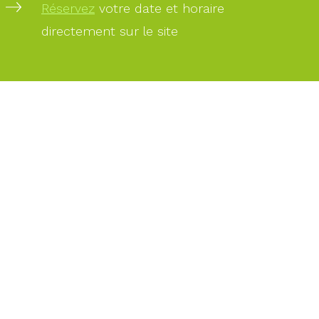
Réservez
votre date et horaire
directement sur le site
PAIEMENT
SÉCURISÉ
PAIEMENT
PAR
CARTE
BANCAIRE
DES
EXPERTS
À
VOTRE
SERVICE