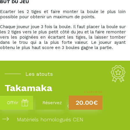
BUT DU JEU
Ecarter les 2 tiges et faire monter la boule le plus loin
possible pour obtenir un maximum de points.
Chaque joueur joue 3 fois la boule. Il faut placer la boule sur
les 2 tiges vers le plus petit côté du jeu et la faire remonter
vers les poignées en écartant les tiges, la laisser tomber
dans le trou qui a la plus forte valeur. Le joueur ayant
obtenu le plus haut score en 3 boules gagne la partie.
Les atouts
Takamaka
À PARTIR DE
20.00€
Offrir
Réservez
20 ans d’experience dans la région
Matériels homologués CEN