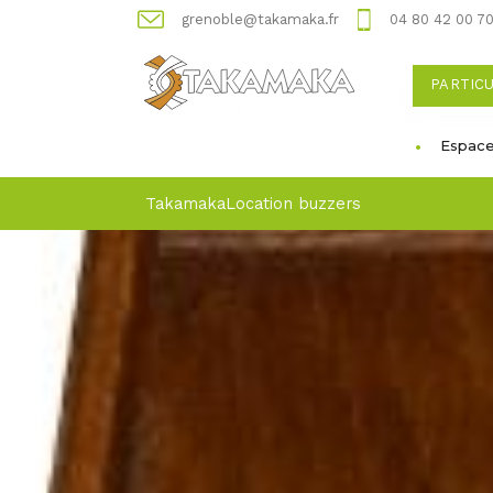
grenoble@takamaka.fr
04 80 42 00 7
PARTIC
Espace
Takamaka
Location buzzers