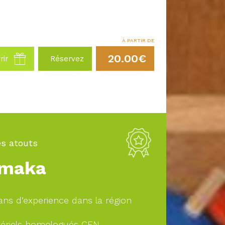
À PARTIR DE
20.00€
rir
Réservez
s atouts
maka
ans d’experience dans la région
ériels homologués CEN