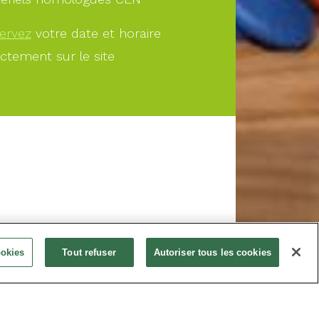
ervez
votre date et horaire
ectement sur le site
À PARTIR DE
ookies
Tout refuser
Autoriser tous les cookies
20.00€
Offrir
Réservez