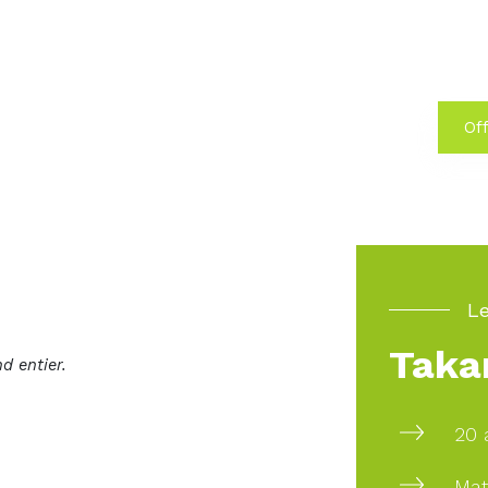
Off
Le
Taka
d entier.
20 
Mat