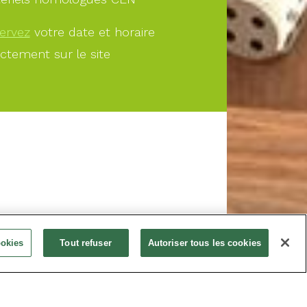
ervez
votre date et horaire
ectement sur le site
À PARTIR DE
ookies
Tout refuser
Autoriser tous les cookies
20.00€
Offrir
Réservez