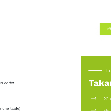
Off
Le
Taka
d entier.
20 
r une table)
Mat