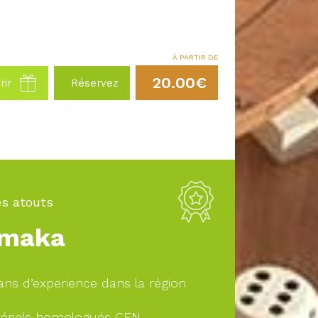
À PARTIR DE
20.00€
rir
Réservez
s atouts
maka
ans d’experience dans la région
ériels homologués CEN