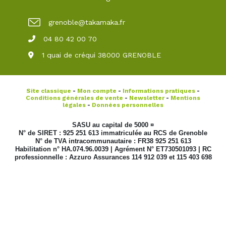
grenoble@takamaka.fr
04 80 42 00 70
1 quai de créqui 38000 GRENOBLE
Site classique
-
Mon compte
-
Informations pratiques
-
Conditions générales de vente
-
Newsletter
-
Mentions
légales
-
Données personnelles
SASU au capital de 5000 ¤
N° de SIRET : 925 251 613 immatriculée au RCS de Grenoble
N° de TVA intracommunautaire : FR38 925 251 613
Habilitation n° HA.074.96.0039 | Agrément N° ET730501093 | RC
professionnelle : Azzuro Assurances 114 912 039 et 115 403 698