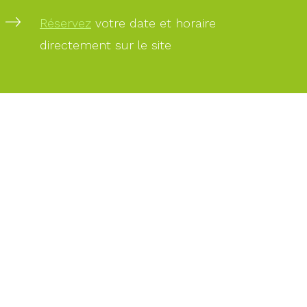
Réservez
votre date et horaire
PAIEMENT
directement sur le site
SÉCURISÉ
PAIEMENT
PAR
CARTE
BANCAIRE
DES
EXPERTS
À
VOTRE
SERVICE