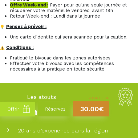
Offre Week-end :
Payer pour qu'une seule journée et
récupérer votre matériel le vendredi avant 18h
Retour Week-end : Lundi dans la journée
Pensez à prévoir :
Une carte d'identité qui sera scannée pour la caution.
Conditions :
Pratiqué le bivouac dans les zones autorisées
Effectuer votre bivouac avec les compétences
nécessaires à la pratique en toute sécurité
Les atouts
À PARTIR DE
30.00€
Takamaka
Offrir
Réservez
20 ans d’experience dans la région