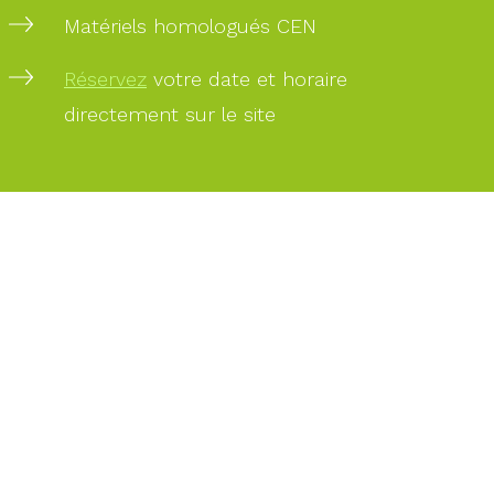
Matériels homologués CEN
PAIEMENT
Réservez
votre date et horaire
SÉCURISÉ
directement sur le site
PAIEMENT
PAR
CARTE
BANCAIRE
DES
EXPERTS
À
VOTRE
SERVICE