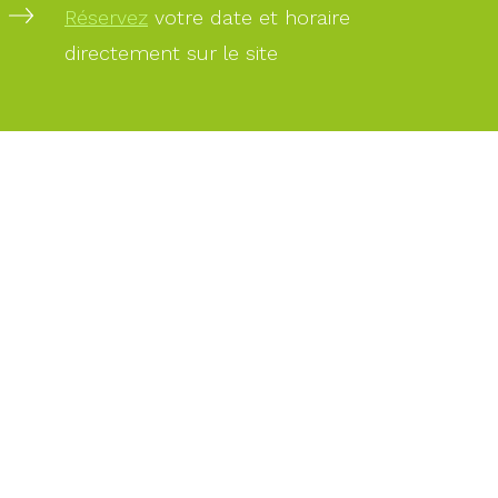
Réservez
votre date et horaire
directement sur le site
PAIEMENT
SÉCURISÉ
PAIEMENT
PAR
CARTE
BANCAIRE
DES
EXPERTS
À
VOTRE
SERVICE