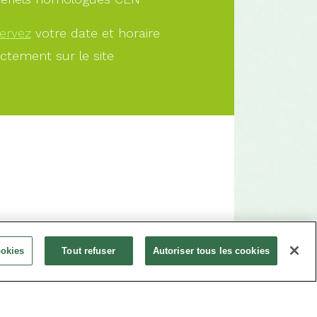
ervez
votre date et horaire
ectement sur le site
À PARTIR DE
ookies
Tout refuser
Autoriser tous les cookies
10.00€
Offrir
Réservez