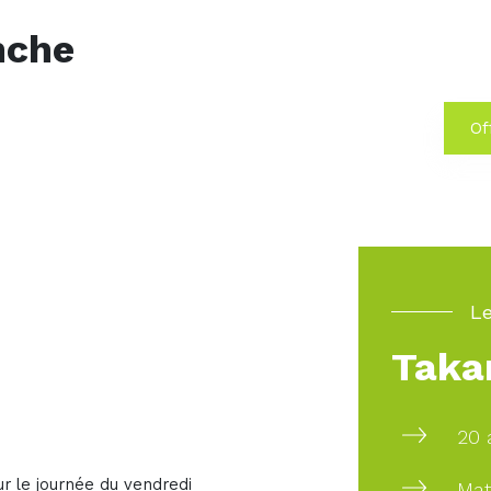
nche
Off
Le
Taka
20 
r le journée du vendredi
Mat