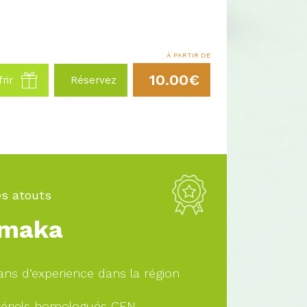
À PARTIR DE
10.00€
rir
Réservez
s atouts
maka
ans d’experience dans la région
ériels homologués CEN