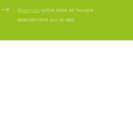
Réservez
votre date et horaire
directement sur le site
PAIEMENT
SÉCURISÉ
PAIEMENT
PAR
CARTE
BANCAIRE
DES
EXPERTS
À
VOTRE
SERVICE