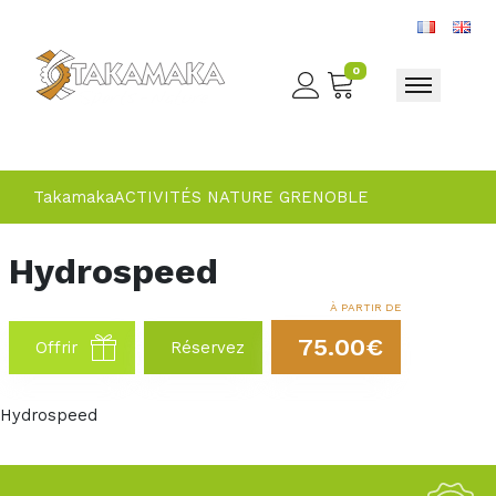
0
Toggle nav
Takamaka
ACTIVITÉS NATURE GRENOBLE
Hydrospeed
À PARTIR DE
75.00€
Offrir
Réservez
Hydrospeed