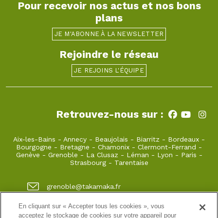
Pour recevoir nos actus et nos bons
plans
JE M'ABONNE À LA NEWSLETTER
Rejoindre le réseau
JE REJOINS L'ÉQUIPE
Retrouvez-nous sur :
Aix-les-Bains
-
Annecy
-
Beaujolais
-
Biarritz
-
Bordeaux
-
Bourgogne
-
Bretagne
-
Chamonix
-
Clermont-Ferrand
-
Genève
-
Grenoble
-
La Clusaz
-
Léman
-
Lyon
-
Paris
-
Strasbourg
-
Tarentaise
grenoble@takamaka.fr
04 80 42 00 70
En cliquant sur « Accepter tous les cookies », vous
acceptez le stockage de cookies sur votre appareil pour
1 quai de créqui 38000 GRENOBLE