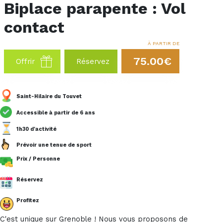
Biplace parapente : Vol
contact
À PARTIR DE
75.00€
Offrir
Réservez
Saint-Hilaire du Touvet
Accessible à partir de 6 ans
1h30 d'activité
Prévoir une tenue de sport
Prix / Personne
Réservez
Profitez
C'est unique sur Grenoble ! Nous vous proposons de