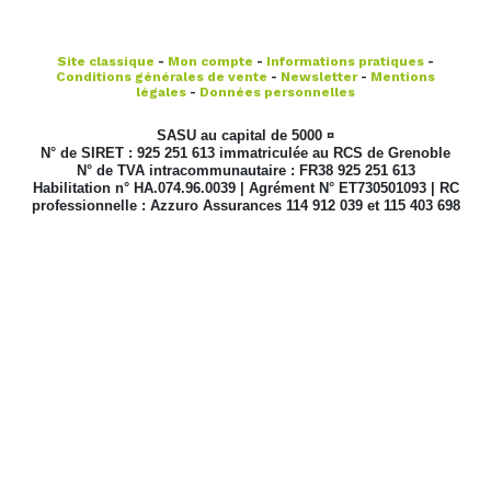
Site classique
-
Mon compte
-
Informations pratiques
-
Conditions générales de vente
-
Newsletter
-
Mentions
légales
-
Données personnelles
SASU au capital de 5000 ¤
N° de SIRET : 925 251 613 immatriculée au RCS de Grenoble
N° de TVA intracommunautaire : FR38 925 251 613
Habilitation n° HA.074.96.0039 | Agrément N° ET730501093 | RC
professionnelle : Azzuro Assurances 114 912 039 et 115 403 698