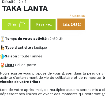
Dificulté : 2 / 5
TAKA LANTA
À PARTIR DE
55.00€
Offrir
Réservez
Temps de votre activité :
2h30-3h
Type d'activité :
Ludique
Saison :
Toute l'année
Lieu :
Col de porte
Notre équipe vous propose de vous glisser dans la peau de vr
activité d’enterrement de vie de célibataire et de remporter
l
victoire de votre tribu !
Lors de votre après-midi, de multiples ateliers seront mis à 
dépassent ses limites et vivent des moments qui resteront g