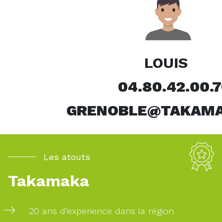
LOUIS
04.80.42.00.7
GRENOBLE@TAKAMA
Les atouts
Takamaka
Pour
20 ans d’experience dans la région