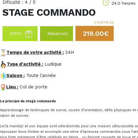
Dificulté : 4 / 5
24.0 heures
STAGE COMMANDO
À PARTIR DE
219.00€
Offrir
Réservez
Temps de votre activité :
24H
Type d'activité :
Ludique
Saison :
Toute l'année
Lieu :
Col de porte
Le principe du stage commando
Apprentissage de techniques de survie, course d’orientation, défis physiques et 
ration de survies.
Le/la marié(e) et son équipe sont sélectionnés pour une mission ultra-secrète en 
repousser leurs limites et accomplir une série d’épreuves commandos sous l'œil 
plus forts mériteront d’être célébrés en héros… ou finiront couverts de boue et 