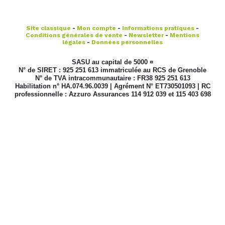
Site classique
-
Mon compte
-
Informations pratiques
-
Conditions générales de vente
-
Newsletter
-
Mentions
légales
-
Données personnelles
SASU au capital de 5000 ¤
N° de SIRET : 925 251 613 immatriculée au RCS de Grenoble
N° de TVA intracommunautaire : FR38 925 251 613
Habilitation n° HA.074.96.0039 | Agrément N° ET730501093 | RC
professionnelle : Azzuro Assurances 114 912 039 et 115 403 698