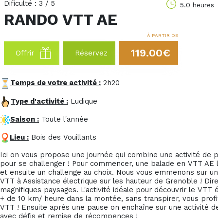
Dificulté : 3 / 5
5.0 heures
RANDO VTT AE
À PARTIR DE
119.00€
Offrir
Réservez
Temps de votre activité :
2h20
Type d'activité :
Ludique
Saison :
Toute l'année
Lieu :
Bois des Vouillants
Ici on vous propose une journée qui combine une activité de pa
pour se challenger ! Pour commencer, une balade en VTT AE le
et ensuite un challenge au choix. Nous vous emmenons sur u
VTT à Assistance électrique sur les hauteur de Grenoble ! Dire
magnifiques paysages. L'activité idéale pour découvrir le VTT é
+ de 10 km/ heure dans la montée, sans transpirer, vous prof
VTT ! Ensuite après une pause on enchaîne sur une activité d
avec défis et remise de récompences !