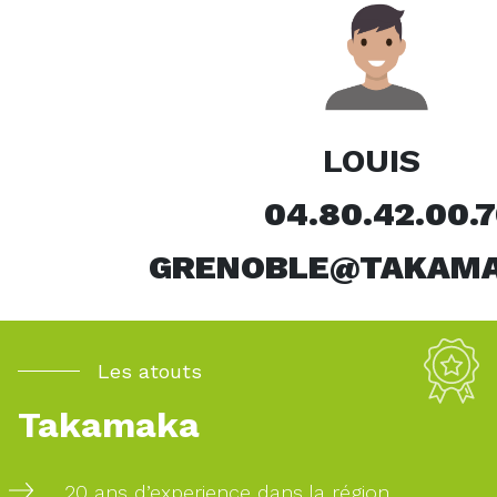
LOUIS
04.80.42.00.7
GRENOBLE@TAKAMA
Les atouts
Takamaka
Pour
20 ans d’experience dans la région