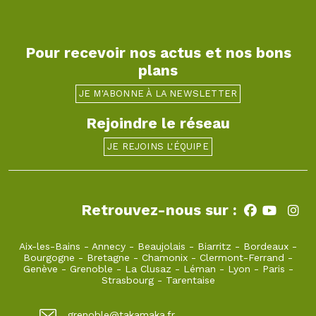
Pour recevoir nos actus et nos bons
plans
JE M'ABONNE À LA NEWSLETTER
Rejoindre le réseau
JE REJOINS L'ÉQUIPE
Retrouvez-nous sur :
Aix-les-Bains
-
Annecy
-
Beaujolais
-
Biarritz
-
Bordeaux
-
Bourgogne
-
Bretagne
-
Chamonix
-
Clermont-Ferrand
-
Genève
-
Grenoble
-
La Clusaz
-
Léman
-
Lyon
-
Paris
-
Strasbourg
-
Tarentaise
grenoble@takamaka.fr