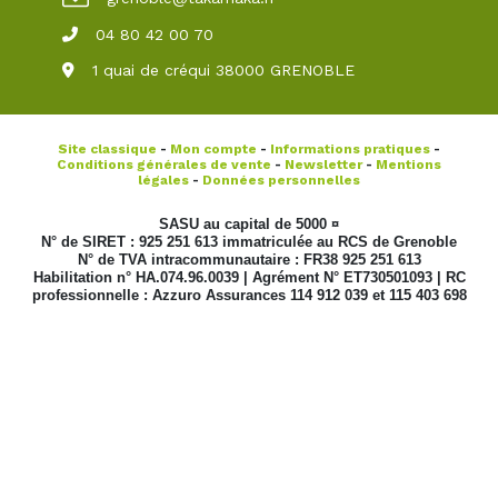
04 80 42 00 70
1 quai de créqui 38000 GRENOBLE
Site classique
-
Mon compte
-
Informations pratiques
-
Conditions générales de vente
-
Newsletter
-
Mentions
légales
-
Données personnelles
SASU au capital de 5000 ¤
N° de SIRET : 925 251 613 immatriculée au RCS de Grenoble
N° de TVA intracommunautaire : FR38 925 251 613
Habilitation n° HA.074.96.0039 | Agrément N° ET730501093 | RC
professionnelle : Azzuro Assurances 114 912 039 et 115 403 698