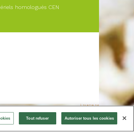
ériels homologués CEN
À PARTIR DE
Nous consulter
ookies
Tout refuser
Autoriser tous les cookies