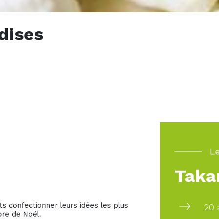
dises
Le
Taka
ts confectionner leurs idées les plus
20 
re de Noël.