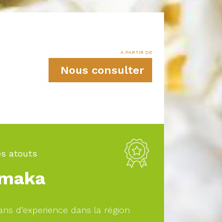
À PARTIR DE
Nous consulter
s atouts
maka
ans d’experience dans la région