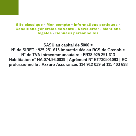
GRENOBLE
Site classique
-
Mon compte
-
Informations pratiques
-
Conditions générales de vente
-
Newsletter
-
Mentions
légales
-
Données personnelles
SASU au capital de 5000 ¤
N° de SIRET : 925 251 613 immatriculée au RCS de Grenoble
N° de TVA intracommunautaire : FR38 925 251 613
Habilitation n° HA.074.96.0039 | Agrément N° ET730501093 | RC
professionnelle : Azzuro Assurances 114 912 039 et 115 403 698