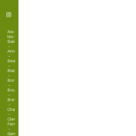
Aix-
les-
Bains
-
Annecy
-
Beaujolais
-
Biarritz
-
Bordeaux
-
Bourgogne
-
Bretagne
-
Chamonix
-
Clermont-
Ferrand
-
Genève