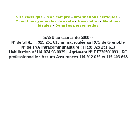
Site classique
-
Mon compte
-
Informations pratiques
-
Conditions générales de vente
-
Newsletter
-
Mentions
légales
-
Données personnelles
SASU au capital de 5000 ¤
N° de SIRET : 925 251 613 immatriculée au RCS de Grenoble
N° de TVA intracommunautaire : FR38 925 251 613
Habilitation n° HA.074.96.0039 | Agrément N° ET730501093 | RC
professionnelle : Azzuro Assurances 114 912 039 et 115 403 698