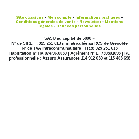
Site classique
-
Mon compte
-
Informations pratiques
-
Conditions générales de vente
-
Newsletter
-
Mentions
légales
-
Données personnelles
SASU au capital de 5000 ¤
N° de SIRET : 925 251 613 immatriculée au RCS de Grenoble
N° de TVA intracommunautaire : FR38 925 251 613
Habilitation n° HA.074.96.0039 | Agrément N° ET730501093 | RC
professionnelle : Azzuro Assurances 114 912 039 et 115 403 698