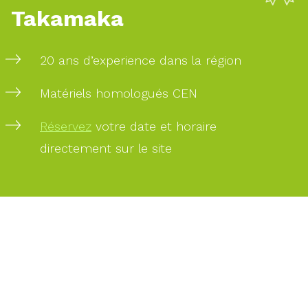
Takamaka
PAIEMENT
SÉCURISÉ
20 ans d’experience dans la région
Matériels homologués CEN
PAIEMENT
Réservez
votre date et horaire
PAR
CARTE
directement sur le site
BANCAIRE
DES
EXPERTS
À
VOTRE
SERVICE