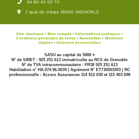
04 80 42 00 70
1 quai de créqui 38000 GRENOBLE
Site classique
-
Mon compte
-
Informations pratiques
-
Conditions générales de vente
-
Newsletter
-
Mentions
légales
-
Données personnelles
SASU au capital de 5000 ¤
N° de SIRET : 925 251 613 immatriculée au RCS de Grenoble
N° de TVA intracommunautaire : FR38 925 251 613
Habilitation n° HA.074.96.0039 | Agrément N° ET730501093 | RC
professionnelle : Azzuro Assurances 114 912 039 et 115 403 698