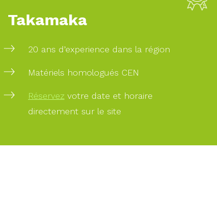
Takamaka
PAIEMENT
SÉCURISÉ
20 ans d’experience dans la région
Matériels homologués CEN
PAIEMENT
PAR
Réservez
votre date et horaire
CARTE
directement sur le site
BANCAIRE
DES
EXPERTS
À
VOTRE
SERVICE