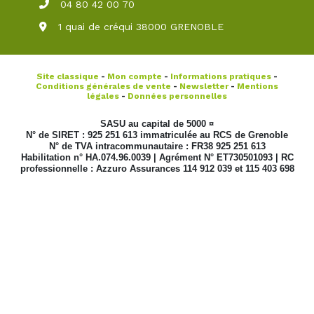
04 80 42 00 70
1 quai de créqui 38000 GRENOBLE
Site classique
-
Mon compte
-
Informations pratiques
-
Conditions générales de vente
-
Newsletter
-
Mentions
légales
-
Données personnelles
SASU au capital de 5000 ¤
N° de SIRET : 925 251 613 immatriculée au RCS de Grenoble
N° de TVA intracommunautaire : FR38 925 251 613
Habilitation n° HA.074.96.0039 | Agrément N° ET730501093 | RC
professionnelle : Azzuro Assurances 114 912 039 et 115 403 698