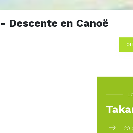
 Descente en Canoë
Off
Le
Taka
20 