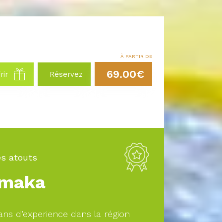
À PARTIR DE
69.00€
rir
Réservez
s atouts
maka
ans d’experience dans la région