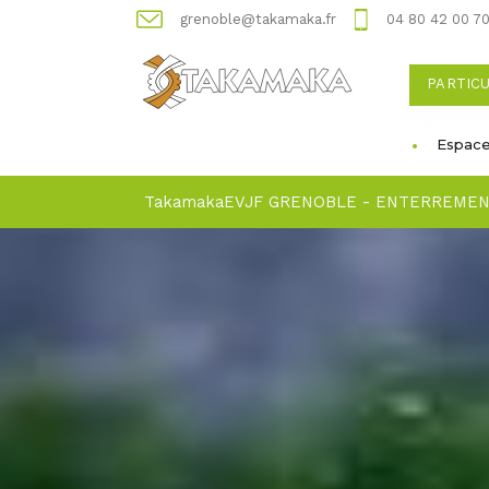
grenoble@takamaka.fr
04 80 42 00 7
PARTIC
Espace
Takamaka
EVJF GRENOBLE - ENTERREMENT