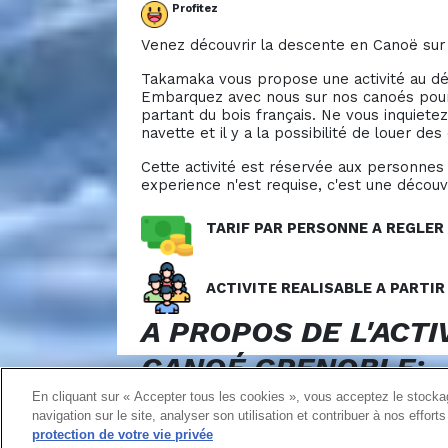
Profitez
Venez découvrir la descente en Canoë sur l
Takamaka vous propose une activité au dé
Embarquez avec nous sur nos canoés pour 
partant du bois français. Ne vous inquietez
navette et il y a la possibilité de louer d
Cette activité est réservée aux personnes
experience n'est requise, c'est une décou
TARIF PAR PERSONNE A REGLER
ACTIVITE REALISABLE A PARTI
A PROPOS DE L'ACTI
CANOÉ GRENOBLE:
En cliquant sur « Accepter tous les cookies », vous acceptez le stockag
navigation sur le site, analyser son utilisation et contribuer à nos effor
Au départ de l'agence!
protection de votre vie privée