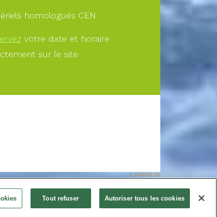
ériels homologués CEN
ervez
votre date et horaire
ectement sur le site
À PARTIR DE
69.00€
Offrir
Réservez
ookies
Tout refuser
Autoriser tous les cookies