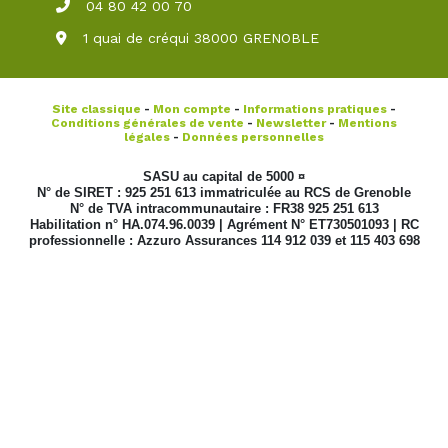
04 80 42 00 70
1 quai de créqui 38000 GRENOBLE
Site classique
-
Mon compte
-
Informations pratiques
-
Conditions générales de vente
-
Newsletter
-
Mentions
légales
-
Données personnelles
SASU au capital de 5000 ¤
N° de SIRET : 925 251 613 immatriculée au RCS de Grenoble
N° de TVA intracommunautaire : FR38 925 251 613
Habilitation n° HA.074.96.0039 | Agrément N° ET730501093 | RC
professionnelle : Azzuro Assurances 114 912 039 et 115 403 698