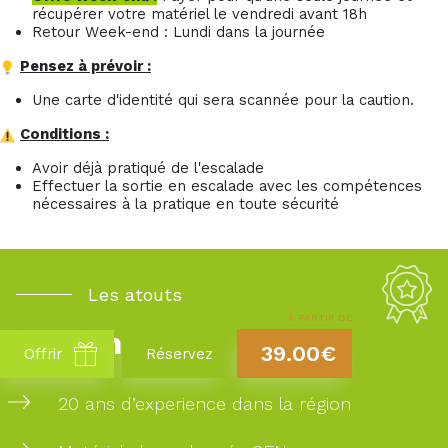
récupérer votre matériel le vendredi avant 18h
Retour Week-end : Lundi dans la journée
Pensez à prévoir :
Une carte d'identité qui sera scannée pour la caution.
Conditions :
Avoir déjà pratiqué de l'escalade
Effectuer la sortie en escalade avec les compétences
nécessaires à la pratique en toute sécurité
Les atouts
À PARTIR DE
Takamaka
39.00€
Offrir
Réservez
20 ans d’experience dans la région