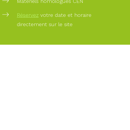
Matériels homologués CEN
PAIEMENT
Réservez
votre date et horaire
SÉCURISÉ
directement sur le site
PAIEMENT
PAR
CARTE
BANCAIRE
DES
EXPERTS
À
VOTRE
SERVICE