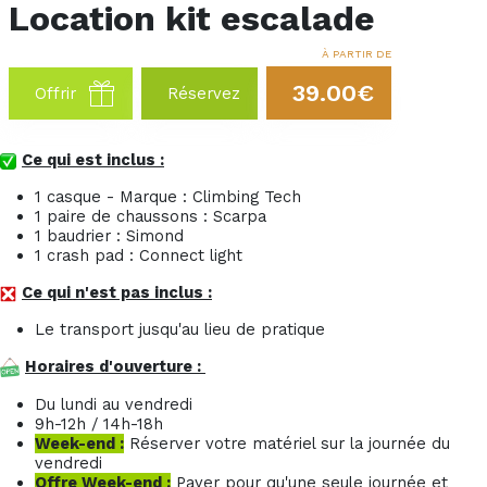
Location kit escalade
À PARTIR DE
39.00€
Offrir
Réservez
Ce qui est inclus :
1 casque - Marque : Climbing Tech
1 paire de chaussons : Scarpa
1 baudrier : Simond
1 crash pad : Connect light
Ce qui n'est pas inclus :
Le transport jusqu'au lieu de pratique
Horaires d'ouverture :
Du lundi au vendredi
9h-12h / 14h-18h
Week-end :
Réserver votre matériel sur la journée du
vendredi
Offre Week-end :
Payer pour qu'une seule journée et