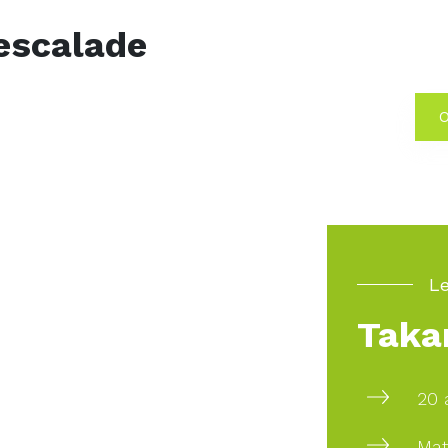
escalade
O
Le
Taka
20 
Mat