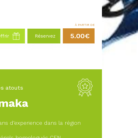
À PARTIR DE
5.00€
ffrir
Réservez
s atouts
maka
ans d’experience dans la région
ériels homologués CEN