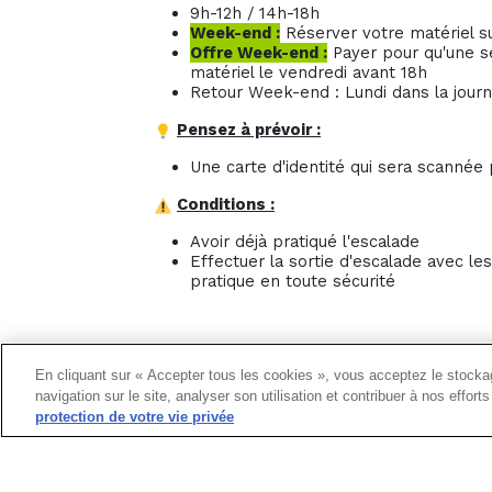
9h-12h / 14h-18h
Week-end :
Réserver votre matériel su
Offre Week-end :
Payer pour qu'une se
matériel le vendredi avant 18h
Retour Week-end : Lundi dans la jour
Pensez à prévoir :
Une carte d'identité qui sera scannée 
Conditions :
Avoir déjà pratiqué l'escalade
Effectuer la sortie d'escalade avec l
pratique en toute sécurité
En cliquant sur « Accepter tous les cookies », vous acceptez le stockag
navigation sur le site, analyser son utilisation et contribuer à nos effor
protection de votre vie privée