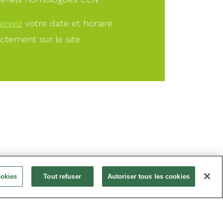
ervez
votre date et horaire
ectement sur le site
À PARTIR DE
ookies
Tout refuser
Autoriser tous les cookies
5.00€
Offrir
Réservez