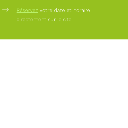
Réservez
votre date et horaire
PAIEMENT
directement sur le site
SÉCURISÉ
PAIEMENT
PAR
CARTE
BANCAIRE
DES
EXPERTS
À
VOTRE
SERVICE