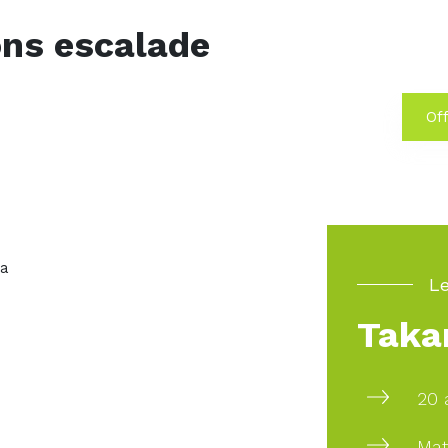
ns escalade
Off
pa
Le
Taka
20 
Mat