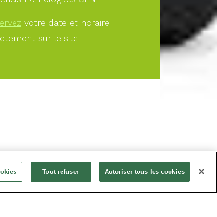
ervez
votre date et horaire
ectement sur le site
À PARTIR DE
ookies
Tout refuser
Autoriser tous les cookies
20.00€
Offrir
Réservez