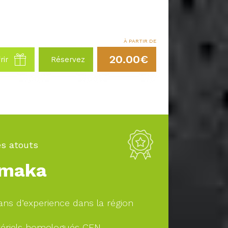
À PARTIR DE
20.00€
rir
Réservez
s atouts
maka
ans d’experience dans la région
ériels homologués CEN