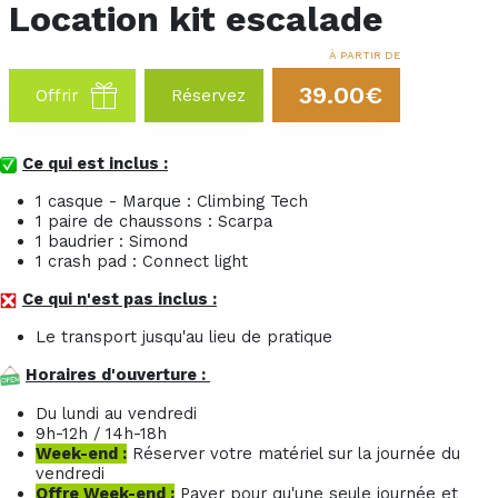
Location kit escalade
À PARTIR DE
39.00€
Offrir
Réservez
Ce qui est inclus :
1 casque - Marque : Climbing Tech
1 paire de chaussons : Scarpa
1 baudrier : Simond
1 crash pad : Connect light
Ce qui n'est pas inclus :
Le transport jusqu'au lieu de pratique
Horaires d'ouverture :
Du lundi au vendredi
9h-12h / 14h-18h
Week-end :
Réserver votre matériel sur la journée du
vendredi
Offre Week-end :
Payer pour qu'une seule journée et