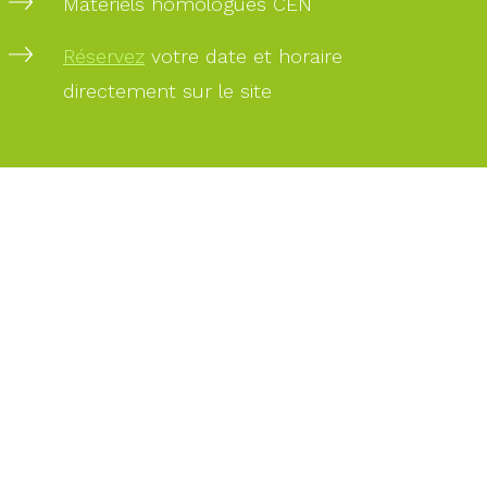
Matériels homologués CEN
PAIEMENT
Réservez
votre date et horaire
SÉCURISÉ
directement sur le site
PAIEMENT
PAR
CARTE
BANCAIRE
DES
EXPERTS
À
VOTRE
SERVICE