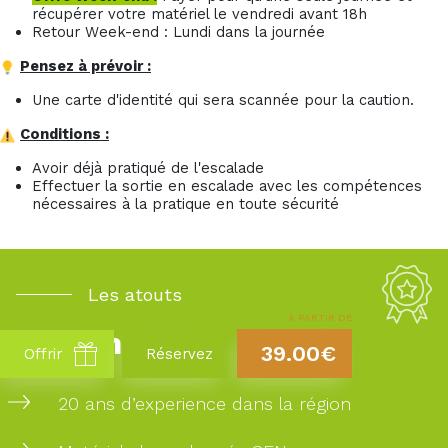
récupérer votre matériel le vendredi avant 18h
Retour Week-end : Lundi dans la journée
Pensez à prévoir :
Une carte d'identité qui sera scannée pour la caution.
Conditions :
Avoir déjà pratiqué de l'escalade
Effectuer la sortie en escalade avec les compétences
nécessaires à la pratique en toute sécurité
Les atouts
À PARTIR DE
Takamaka
39.00€
Offrir
Réservez
20 ans d’experience dans la région