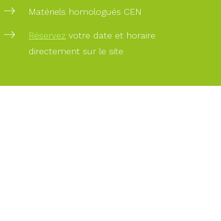
Matériels homologués CEN
PAIEMENT
Réservez
votre date et horaire
SÉCURISÉ
directement sur le site
PAIEMENT
PAR
CARTE
BANCAIRE
DES
EXPERTS
À
VOTRE
SERVICE