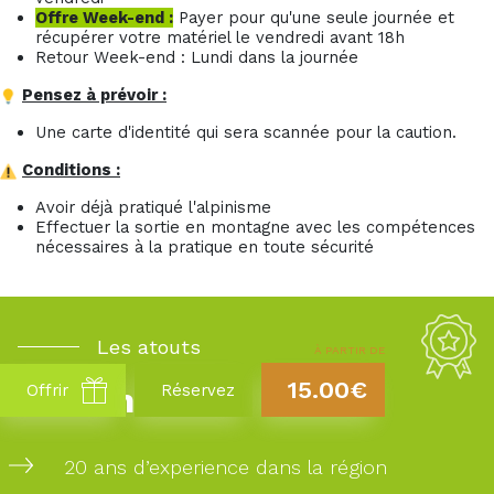
Offre Week-end :
Payer pour qu'une seule journée et
récupérer votre matériel le vendredi avant 18h
Retour Week-end : Lundi dans la journée
Pensez à prévoir :
Une carte d'identité qui sera scannée pour la caution.
Conditions :
Avoir déjà pratiqué l'alpinisme
Effectuer la sortie en montagne avec les compétences
nécessaires à la pratique en toute sécurité
Les atouts
À PARTIR DE
15.00€
Takamaka
Offrir
Réservez
20 ans d’experience dans la région