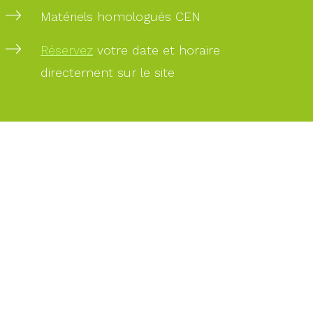
Matériels homologués CEN
PAIEMENT
Réservez
votre date et horaire
SÉCURISÉ
directement sur le site
PAIEMENT
PAR
CARTE
BANCAIRE
DES
EXPERTS
À
VOTRE
SERVICE