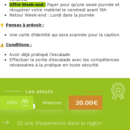
Offre Week-end :
Payer pour qu'une seule journée et
récupérer votre matériel le vendredi avant 18h
Retour Week-end : Lundi dans la journée
Pensez à prévoir :
Une carte d'identité qui sera scannée pour la caution.
Conditions :
Avoir déjà pratiqué l'escalade
Effectuer la sortie d'escalade avec les compétences
nécessaires à la pratique en toute sécurité
Les atouts
À PARTIR DE
20.00€
Takamaka
Offrir
Réservez
20 ans d’experience dans la région