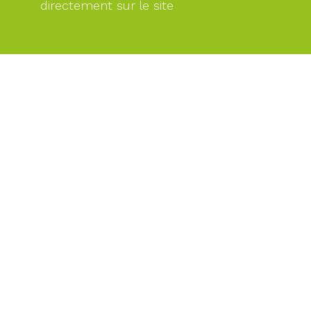
directement sur le site
PAIEMENT
SÉCURISÉ
PAIEMENT
PAR
CARTE
BANCAIRE
DES
EXPERTS
À
VOTRE
SERVICE