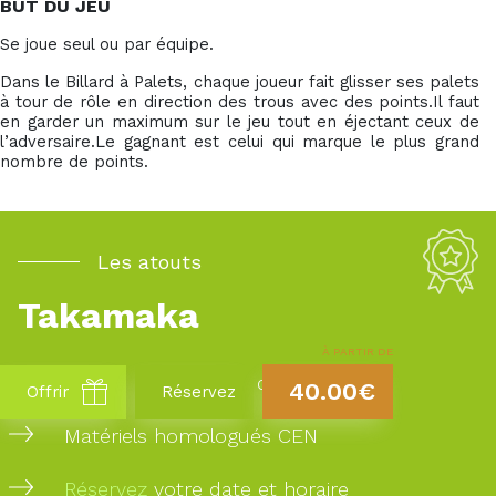
BUT DU JEU
Se joue seul ou par équipe.
Dans le Billard à Palets, chaque joueur fait glisser ses palets
à tour de rôle en direction des trous avec des points.Il faut
en garder un maximum sur le jeu tout en éjectant ceux de
l’adversaire.Le gagnant est celui qui marque le plus grand
nombre de points.
Les atouts
Takamaka
À PARTIR DE
20 ans d’experience dans la région
40.00€
Offrir
Réservez
Matériels homologués CEN
Réservez
votre date et horaire