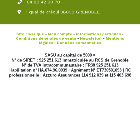
04 80 42 00 70
1 quai de créqui 38000 GRENOBLE
Site classique
-
Mon compte
-
Informations pratiques
-
Conditions générales de vente
-
Newsletter
-
Mentions
légales
-
Données personnelles
SASU au capital de 5000 ¤
N° de SIRET : 925 251 613 immatriculée au RCS de Grenoble
N° de TVA intracommunautaire : FR38 925 251 613
Habilitation n° HA.074.96.0039 | Agrément N° ET730501093 | RC
professionnelle : Azzuro Assurances 114 912 039 et 115 403 698