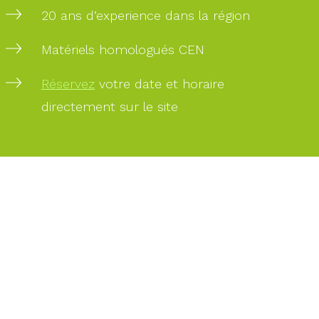
20 ans d’experience dans la région
PAIEMENT
Matériels homologués CEN
SÉCURISÉ
Réservez
votre date et horaire
directement sur le site
PAIEMENT
PAR
CARTE
BANCAIRE
DES
EXPERTS
À
VOTRE
SERVICE