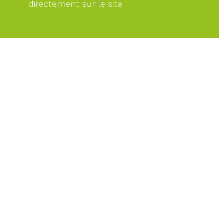
directement sur le site
PAIEMENT
SÉCURISÉ
PAIEMENT
PAR
CARTE
BANCAIRE
DES
EXPERTS
À
VOTRE
SERVICE